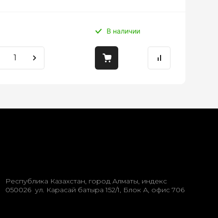
В наличии
Республика Казахстан, город Алматы, индекс
050026 ул. Карасай батыра 152/1, Блок А, офис 706